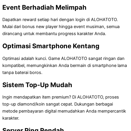
Event Berhadiah Melimpah
Dapatkan reward setiap hari dengan login di ALOHATOTO.
Mulai dari bonus new player hingga event musiman, semua
dirancang untuk membantu progress karakter Anda.
Optimasi Smartphone Kentang
Optimasi adalah kunci. Game ALOHATOTO sangat ringan dan
kompatibel, memungkinkan Anda bermain di smartphone lama
tanpa baterai boros.
Sistem Top-Up Mudah
Ingin mendapatkan item premium? Di ALOHATOTO, proses
top-up diamond/koin sangat cepat. Dukungan berbagai
metode pembayaran digital memudahkan Anda mempercantik
karakter.
Server Ping Rendah