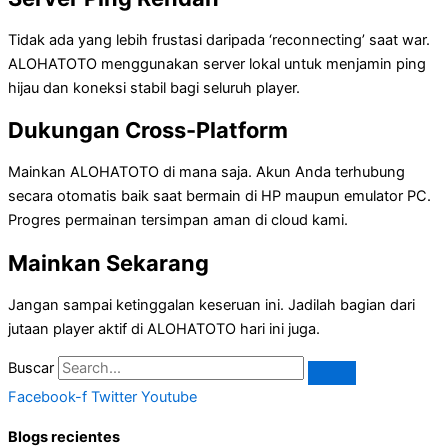
Tidak ada yang lebih frustasi daripada ‘reconnecting’ saat war.
ALOHATOTO menggunakan server lokal untuk menjamin ping
hijau dan koneksi stabil bagi seluruh player.
Dukungan Cross-Platform
Mainkan ALOHATOTO di mana saja. Akun Anda terhubung
secara otomatis baik saat bermain di HP maupun emulator PC.
Progres permainan tersimpan aman di cloud kami.
Mainkan Sekarang
Jangan sampai ketinggalan keseruan ini. Jadilah bagian dari
jutaan player aktif di ALOHATOTO hari ini juga.
Buscar
Facebook-f
Twitter
Youtube
Blogs recientes