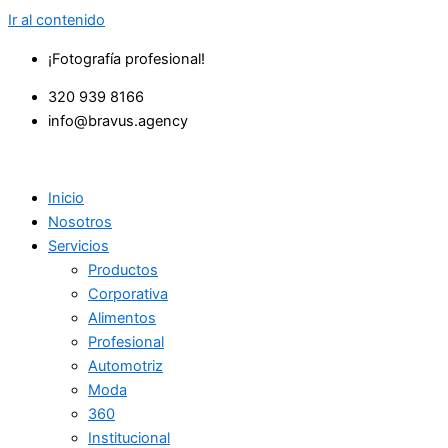
Ir al contenido
¡Fotografía profesional!
320 939 8166
info@bravus.agency
Inicio
Nosotros
Servicios
Productos
Corporativa
Alimentos
Profesional
Automotriz
Moda
360
Institucional