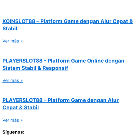
KOINSLOT88 – Platform Game dengan Alur Cepat &
Stabil
Ver más »
PLAYERSLOT88 – Platform Game Online dengan
Sistem Stabil & Responsif
Ver más »
PLAYERSLOT88 – Platform Game dengan Alur
Cepat & Stabil
Ver más »
Síguenos: