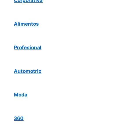
Corporativa
Alimentos
Profesional
Automotriz
Moda
360