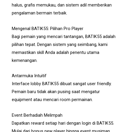
halus, grafis memukau, dan sistem adil memberikan
pengalaman bermain terbaik.
Mengenal BATIK55: Pilihan Pro Player
Bagi pemain yang mencari tantangan, BATIK55 adalah
pilihan tepat. Dengan sistem yang seimbang, kami
memastikan skill Anda adalah penentu utama
kemenangan.
Antarmuka Intuitif
Interface lobby BATIK55 dibuat sangat user friendly.
Pemain baru tidak akan pusing saat mengatur
equipment atau mencari room permainan.
Event Berhadiah Melimpah
Dapatkan reward setiap hari dengan login di BATIK55.
Mulai dari bonus new player hingga event musiman,