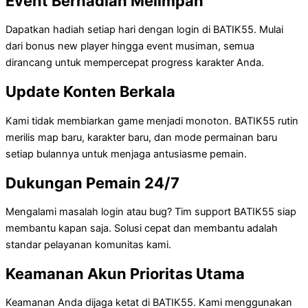
Event Berhadiah Melimpah
Dapatkan hadiah setiap hari dengan login di BATIK55. Mulai
dari bonus new player hingga event musiman, semua
dirancang untuk mempercepat progress karakter Anda.
Update Konten Berkala
Kami tidak membiarkan game menjadi monoton. BATIK55 rutin
merilis map baru, karakter baru, dan mode permainan baru
setiap bulannya untuk menjaga antusiasme pemain.
Dukungan Pemain 24/7
Mengalami masalah login atau bug? Tim support BATIK55 siap
membantu kapan saja. Solusi cepat dan membantu adalah
standar pelayanan komunitas kami.
Keamanan Akun Prioritas Utama
Keamanan Anda dijaga ketat di BATIK55. Kami menggunakan