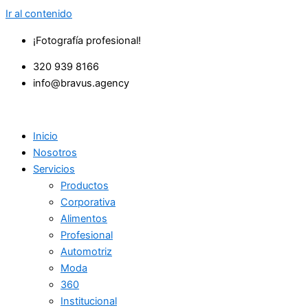
Ir al contenido
¡Fotografía profesional!
320 939 8166
info@bravus.agency
Inicio
Nosotros
Servicios
Productos
Corporativa
Alimentos
Profesional
Automotriz
Moda
360
Institucional