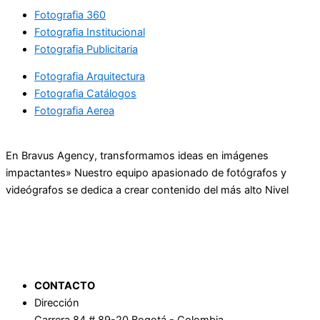
Fotografia 360
Fotografia Institucional
Fotografia Publicitaria
Fotografia Arquitectura
Fotografia Catálogos
Fotografia Aerea
En Bravus Agency, transformamos ideas en imágenes
impactantes» Nuestro equipo apasionado de fotógrafos y
videógrafos se dedica a crear contenido del más alto Nivel
CONTACTO
Dirección