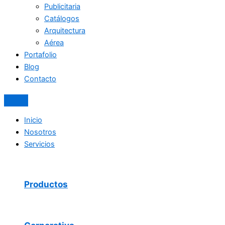
Publicitaria
Catálogos
Arquitectura
Aérea
Portafolio
Blog
Contacto
Inicio
Nosotros
Servicios
Productos