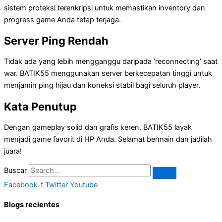
sistem proteksi terenkripsi untuk memastikan inventory dan
progress game Anda tetap terjaga.
Server Ping Rendah
Tidak ada yang lebih mengganggu daripada ‘reconnecting’ saat
war. BATIK55 menggunakan server berkecepatan tinggi untuk
menjamin ping hijau dan koneksi stabil bagi seluruh player.
Kata Penutup
Dengan gameplay solid dan grafis keren, BATIK55 layak
menjadi game favorit di HP Anda. Selamat bermain dan jadilah
juara!
Buscar
Facebook-f
Twitter
Youtube
Blogs recientes