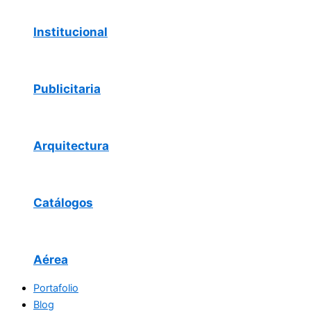
Institucional
Publicitaria
Arquitectura
Catálogos
Aérea
Portafolio
Blog