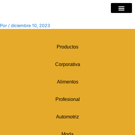
Ir
al
contenido
Por
/
diciembre 10, 2023
Productos
Corporativa
Alimentos
Profesional
Automotriz
Moda