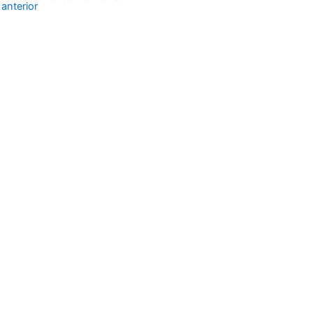
anterior
Fotografia de productos
Fotografia Profesional