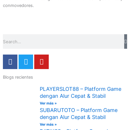
conmovedores.
Buscar
F
T
Y
a
w
o
c
i
u
Blogs recientes
e
t
t
b
t
u
PLAYERSLOT88 – Platform Game
o
e
b
dengan Alur Cepat & Stabil
o
r
e
Ver más »
k
SUBARUTOTO – Platform Game
-
dengan Alur Cepat & Stabil
f
Ver más »