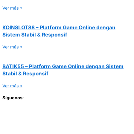
Ver más »
KOINSLOT88 – Platform Game Online dengan
Sistem Stabil & Responsif
Ver más »
BATIK55 – Platform Game Online dengan Sistem
Stabil & Responsif
Ver más »
Síguenos: