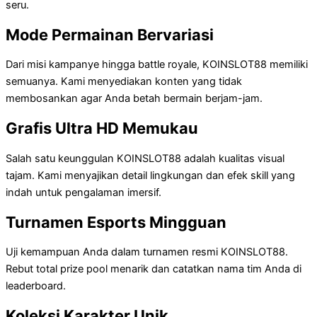
seru.
Mode Permainan Bervariasi
Dari misi kampanye hingga battle royale, KOINSLOT88 memiliki
semuanya. Kami menyediakan konten yang tidak
membosankan agar Anda betah bermain berjam-jam.
Grafis Ultra HD Memukau
Salah satu keunggulan KOINSLOT88 adalah kualitas visual
tajam. Kami menyajikan detail lingkungan dan efek skill yang
indah untuk pengalaman imersif.
Turnamen Esports Mingguan
Uji kemampuan Anda dalam turnamen resmi KOINSLOT88.
Rebut total prize pool menarik dan catatkan nama tim Anda di
leaderboard.
Koleksi Karakter Unik