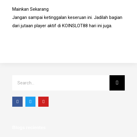
Mainkan Sekarang
Jangan sampai ketinggalan keseruan ini. Jadilah bagian
dari jutaan player aktif di KOINSLOT88 hari ini juga.
Buscar
F
T
Y
a
w
o
c
i
u
e
t
t
b
t
u
o
e
b
o
r
e
Blogs recientes
k
-
f