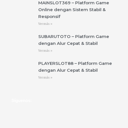
MAINSLOT369 – Platform Game
Online dengan Sistem Stabil &
Responsif
Ver más »
SUBARUTOTO – Platform Game
dengan Alur Cepat & Stabil
Ver más »
PLAYERSLOT88 – Platform Game
dengan Alur Cepat & Stabil
Ver más »
Síguenos: