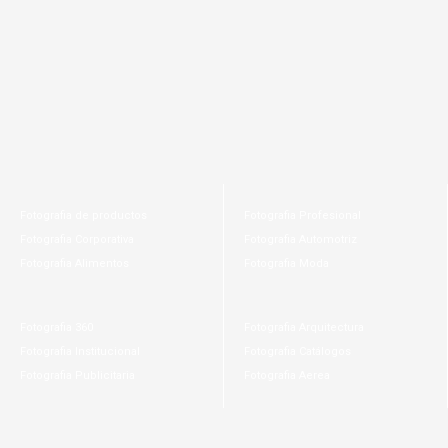
Fotografia de productos
Fotografia Profesional
Fotografia Corporativa
Fotografia Automotriz
Fotografia Alimentos
Fotografia Moda
Fotografia 360
Fotografia Arquitectura
Fotografia Institucional
Fotografia Catálogos
Fotografia Publicitaria
Fotografia Aerea