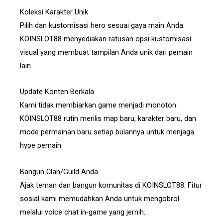
Koleksi Karakter Unik
Pilih dan kustomisasi hero sesuai gaya main Anda.
KOINSLOT88 menyediakan ratusan opsi kustomisasi
visual yang membuat tampilan Anda unik dari pemain
lain.
Update Konten Berkala
Kami tidak membiarkan game menjadi monoton.
KOINSLOT88 rutin merilis map baru, karakter baru, dan
mode permainan baru setiap bulannya untuk menjaga
hype pemain.
Bangun Clan/Guild Anda
Ajak teman dan bangun komunitas di KOINSLOT88. Fitur
sosial kami memudahkan Anda untuk mengobrol
melalui voice chat in-game yang jernih.