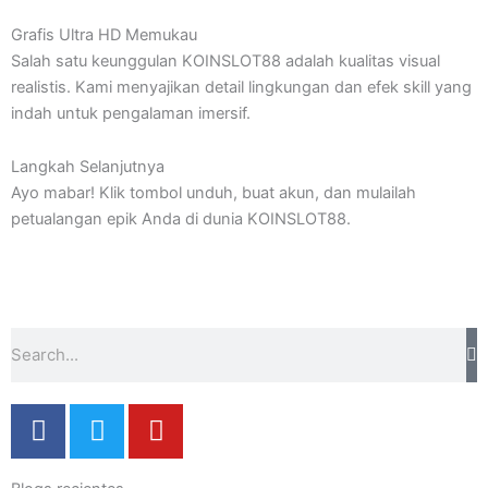
Grafis Ultra HD Memukau
Salah satu keunggulan KOINSLOT88 adalah kualitas visual
realistis. Kami menyajikan detail lingkungan dan efek skill yang
indah untuk pengalaman imersif.
Langkah Selanjutnya
Ayo mabar! Klik tombol unduh, buat akun, dan mulailah
petualangan epik Anda di dunia KOINSLOT88.
Buscar
F
T
Y
a
w
o
c
i
u