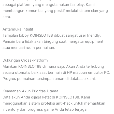
sebagai platform yang mengutamakan fair play. Kami
membangun komunitas yang positif melalui sistem clan yang
seru.
Antarmuka Intuitif
Tampilan lobby KOINSLOT88 dibuat sangat user friendly.
Pemain baru tidak akan bingung saat mengatur equipment
atau mencari room permainan.
Dukungan Cross-Platform
Mainkan KOINSLOT88 di mana saja. Akun Anda terhubung
secara otomatis baik saat bermain di HP maupun emulator PC.
Progres permainan tersimpan aman di database kami.
Keamanan Akun Prioritas Utama
Data akun Anda dijaga ketat di KOINSLOT88. Kami
menggunakan sistem proteksi anti-hack untuk memastikan
inventory dan progress game Anda tetap terjaga.