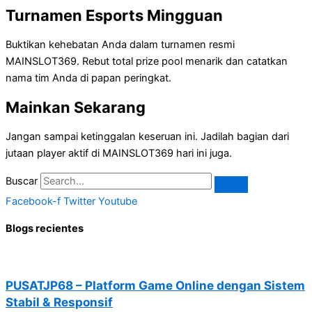
Turnamen Esports Mingguan
Buktikan kehebatan Anda dalam turnamen resmi
MAINSLOT369. Rebut total prize pool menarik dan catatkan
nama tim Anda di papan peringkat.
Mainkan Sekarang
Jangan sampai ketinggalan keseruan ini. Jadilah bagian dari
jutaan player aktif di MAINSLOT369 hari ini juga.
Buscar
Facebook-f
Twitter
Youtube
Blogs recientes
PUSATJP68 – Platform Game Online dengan Sistem
Stabil & Responsif