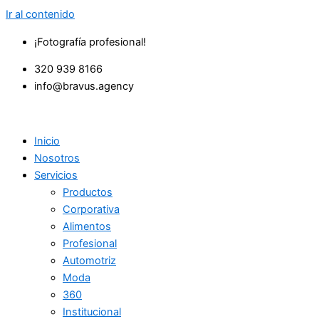
Ir al contenido
¡Fotografía profesional!
320 939 8166
info@bravus.agency
Inicio
Nosotros
Servicios
Productos
Corporativa
Alimentos
Profesional
Automotriz
Moda
360
Institucional