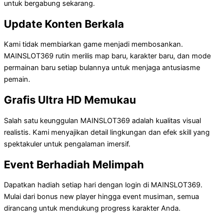
untuk bergabung sekarang.
Update Konten Berkala
Kami tidak membiarkan game menjadi membosankan.
MAINSLOT369 rutin merilis map baru, karakter baru, dan mode
permainan baru setiap bulannya untuk menjaga antusiasme
pemain.
Grafis Ultra HD Memukau
Salah satu keunggulan MAINSLOT369 adalah kualitas visual
realistis. Kami menyajikan detail lingkungan dan efek skill yang
spektakuler untuk pengalaman imersif.
Event Berhadiah Melimpah
Dapatkan hadiah setiap hari dengan login di MAINSLOT369.
Mulai dari bonus new player hingga event musiman, semua
dirancang untuk mendukung progress karakter Anda.