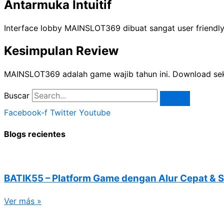
Antarmuka Intuitif
Interface lobby MAINSLOT369 dibuat sangat user friendl
Kesimpulan Review
MAINSLOT369 adalah game wajib tahun ini. Download se
Buscar
Facebook-f
Twitter
Youtube
Blogs recientes
BATIK55 – Platform Game dengan Alur Cepat & S
Ver más »