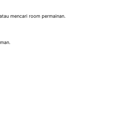
 atau mencari room permainan.
eman.