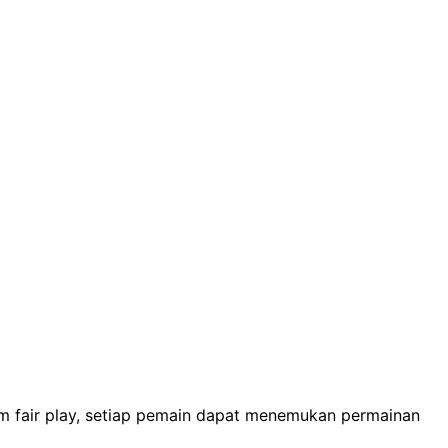
em fair play, setiap pemain dapat menemukan permainan