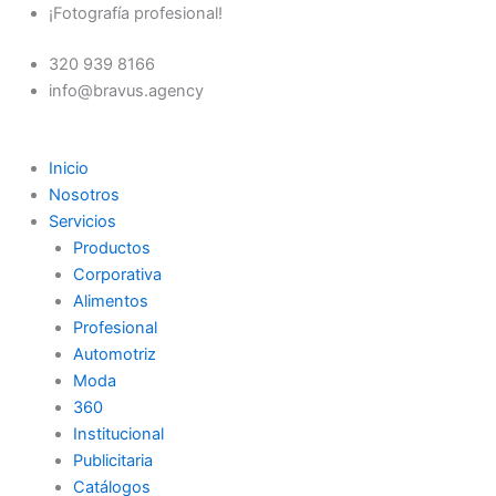
Ir
¡Fotografía profesional!
al
320 939 8166
contenido
info@bravus.agency
Inicio
Nosotros
Servicios
Productos
Corporativa
Alimentos
Profesional
Automotriz
Moda
360
Institucional
Publicitaria
Catálogos