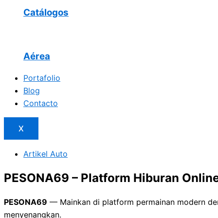
Catálogos
Aérea
Portafolio
Blog
Contacto
X
Artikel Auto
PESONA69 – Platform Hiburan Onlin
PESONA69
— Mainkan di platform permainan modern deng
menyenangkan.