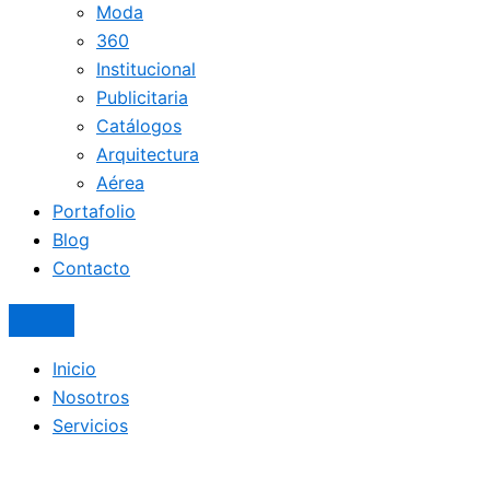
Moda
360
Institucional
Publicitaria
Catálogos
Arquitectura
Aérea
Portafolio
Blog
Contacto
Inicio
Nosotros
Servicios