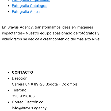
Fotografia Catálogos
Fotografia Aerea
En Bravus Agency, transformamos ideas en imágenes
impactantes» Nuestro equipo apasionado de fotógrafos y
videógrafos se dedica a crear contenido del más alto Nivel
CONTACTO
Dirección
Carrera 84 # 89-20 Bogotá - Colombia
Teléfono
320 9398166
Correo Electrónico
info@bravus.agency