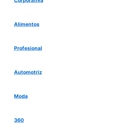
Corporativa
Alimentos
Profesional
Automotriz
Moda
360