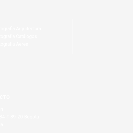
ografia Arquitectura
tografia Catálogos
tografia Aerea
CTO
ón
 84 # 89-20 Bogotá -
ia