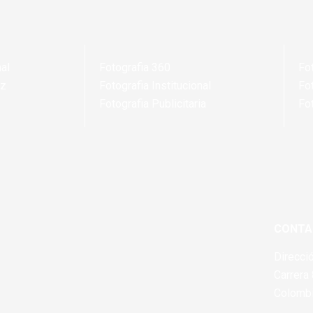
al
Fotografia 360
Fot
iz
Fotografia Institucional
Fo
Fotografia Publicitaria
Fo
CONTA
Direcci
Carrera
Colomb