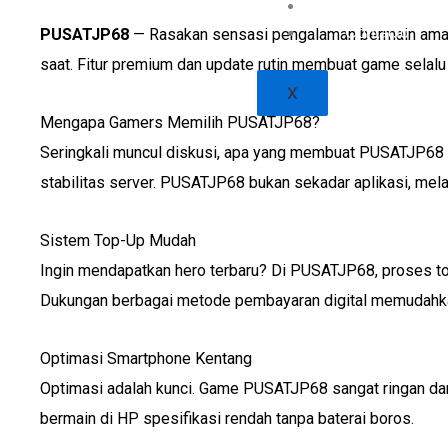
Blog
Contacto
PUSATJP68
— Rasakan sensasi pengalaman bermain ama
saat. Fitur premium dan update rutin membuat game selalu
X
Mengapa Gamers Memilih PUSATJP68?
Seringkali muncul diskusi, apa yang membuat PUSATJP68 
stabilitas server. PUSATJP68 bukan sekadar aplikasi, melai
Sistem Top-Up Mudah
Ingin mendapatkan hero terbaru? Di PUSATJP68, proses t
Dukungan berbagai metode pembayaran digital memudahka
Optimasi Smartphone Kentang
Optimasi adalah kunci. Game PUSATJP68 sangat ringan d
bermain di HP spesifikasi rendah tanpa baterai boros.