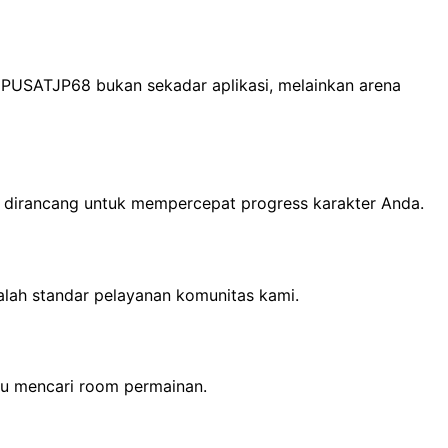
 PUSATJP68 bukan sekadar aplikasi, melainkan arena
a dirancang untuk mempercepat progress karakter Anda.
alah standar pelayanan komunitas kami.
au mencari room permainan.