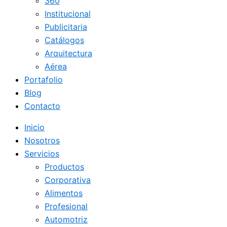
360
Institucional
Publicitaria
Catálogos
Arquitectura
Aérea
Portafolio
Blog
Contacto
Inicio
Nosotros
Servicios
Productos
Corporativa
Alimentos
Profesional
Automotriz