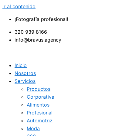
Ir al contenido
¡Fotografía profesional!
320 939 8166
info@bravus.agency
Inicio
Nosotros
Servicios
Productos
Corporativa
Alimentos
Profesional
Automotriz
Moda