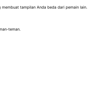
g membuat tampilan Anda beda dari pemain lain.
eman-teman.