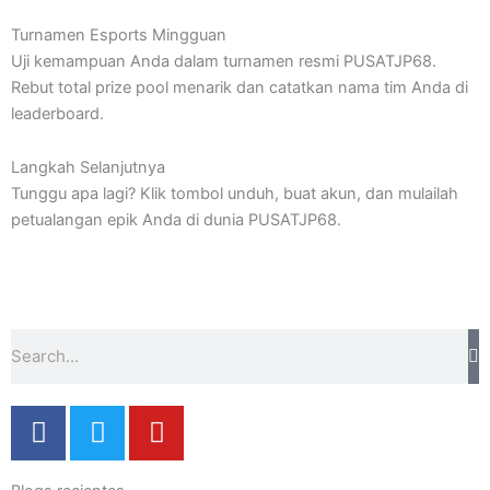
Turnamen Esports Mingguan
Uji kemampuan Anda dalam turnamen resmi PUSATJP68.
Rebut total prize pool menarik dan catatkan nama tim Anda di
leaderboard.
Langkah Selanjutnya
Tunggu apa lagi? Klik tombol unduh, buat akun, dan mulailah
petualangan epik Anda di dunia PUSATJP68.
Buscar
F
T
Y
a
w
o
c
i
u