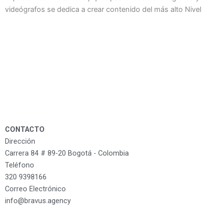
videógrafos se dedica a crear contenido del más alto Nivel
CONTACTO
Dirección
Carrera 84 # 89-20 Bogotá - Colombia
Teléfono
320 9398166
Correo Electrónico
info@bravus.agency