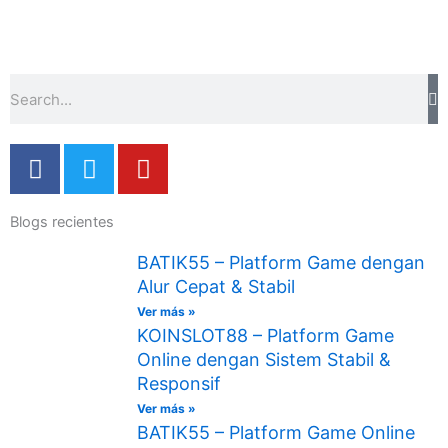
Buscar
F
T
Y
a
w
o
c
i
u
Blogs recientes
e
t
t
b
t
u
BATIK55 – Platform Game dengan
o
e
b
Alur Cepat & Stabil
o
r
e
Ver más »
k
KOINSLOT88 – Platform Game
-
Online dengan Sistem Stabil &
f
Responsif
Ver más »
BATIK55 – Platform Game Online