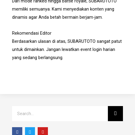
Dari mode ranked hingga battle royale, SUBARUTOTO
memiliki semuanya. Kami menyediakan konten yang
dinamis agar Anda betah bermain berjam-jam.
Rekomendasi Editor
Berdasarkan ulasan di atas, SUBARUTOTO sangat patut
untuk dimainkan. Jangan lewatkan event login harian
yang sedang berlangsung.
Buscar
F
T
Y
a
w
o