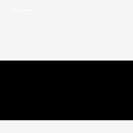
Síguenos: