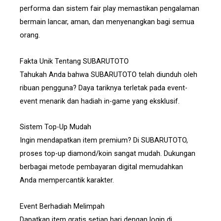
performa dan sistem fair play memastikan pengalaman
bermain lancar, aman, dan menyenangkan bagi semua
orang.
Fakta Unik Tentang SUBARUTOTO
Tahukah Anda bahwa SUBARUTOTO telah diunduh oleh
ribuan pengguna? Daya tariknya terletak pada event-
event menarik dan hadiah in-game yang eksklusif.
Sistem Top-Up Mudah
Ingin mendapatkan item premium? Di SUBARUTOTO,
proses top-up diamond/koin sangat mudah. Dukungan
berbagai metode pembayaran digital memudahkan
Anda mempercantik karakter.
Event Berhadiah Melimpah
Dapatkan item gratis setiap hari dengan login di