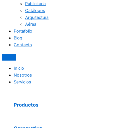
Publicitaria
Catálogos
Arquitectura
Aérea
Portafolio
Blog
Contacto
Inicio
Nosotros
Servicios
Productos