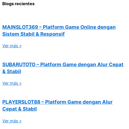
Blogs recientes
MAINSLOT369 – Platform Game Online dengan
Sistem Stabil & Responsif
Ver más »
SUBARUTOTO – Platform Game dengan Alur Cepat
& Stabil
Ver más »
PLAYERSLOT88 – Platform Game dengan Alur
Cepat & Stabil
Ver más »