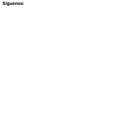
Síguenos: