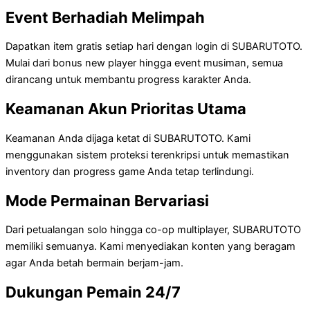
Event Berhadiah Melimpah
Dapatkan item gratis setiap hari dengan login di SUBARUTOTO.
Mulai dari bonus new player hingga event musiman, semua
dirancang untuk membantu progress karakter Anda.
Keamanan Akun Prioritas Utama
Keamanan Anda dijaga ketat di SUBARUTOTO. Kami
menggunakan sistem proteksi terenkripsi untuk memastikan
inventory dan progress game Anda tetap terlindungi.
Mode Permainan Bervariasi
Dari petualangan solo hingga co-op multiplayer, SUBARUTOTO
memiliki semuanya. Kami menyediakan konten yang beragam
agar Anda betah bermain berjam-jam.
Dukungan Pemain 24/7